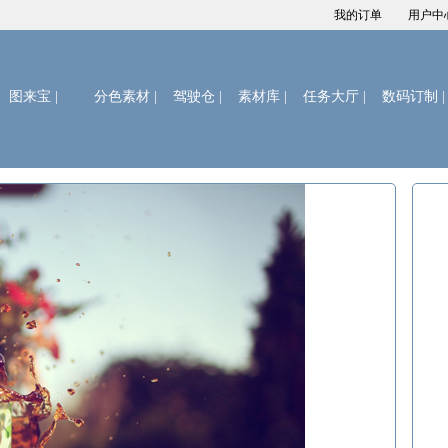
我的订单
用户中
图来宝
|
分色素材 |
驾驶仓 |
素材库 |
任务大厅 |
数码订制 |