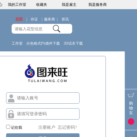
心
我的工作室
收藏夹
我是雇主
我是服务商
花型
|
存证
|
服务商
|
资讯
工作室
分色格式PS插件下载
3D试衣下载
购
物
车
注册账户
忘记密码?
记住我