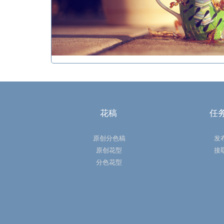
花稿
任
原创分色稿
发
原创花型
接
分色花型