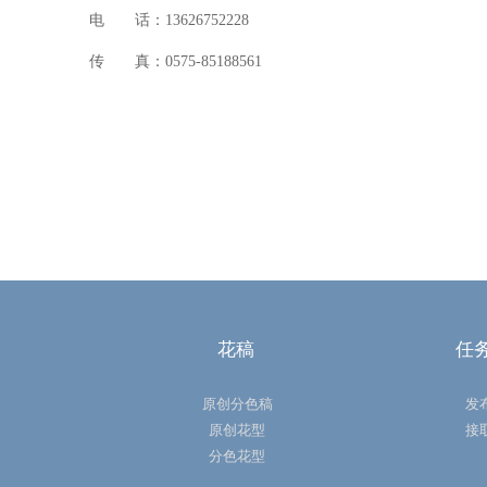
电 话：
13626752228
传 真：0575-85188561
花稿
任
原创分色稿
发
原创花型
接
分色花型