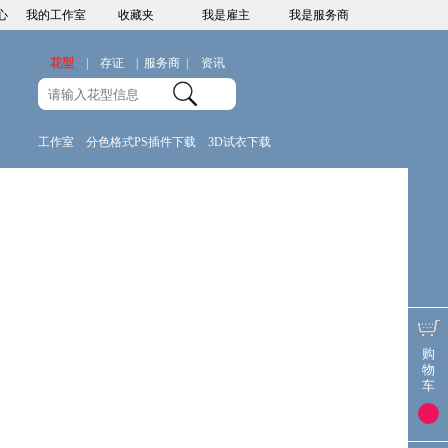
心
我的工作室
收藏夹
我是雇主
我是服务商
花型
|
存证
|
服务商
|
资讯
工作室
分色格式PS插件下载
3D试衣下载
购
物
车