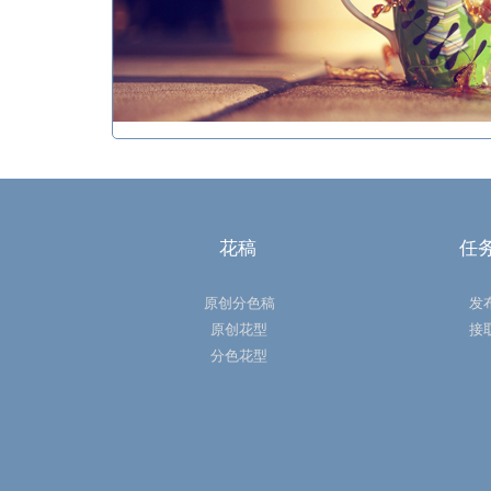
花稿
任
原创分色稿
发
原创花型
接
分色花型