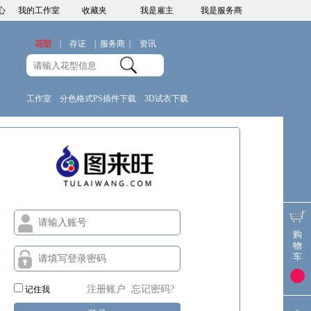
心
我的工作室
收藏夹
我是雇主
我是服务商
花型
|
存证
|
服务商
|
资讯
工作室
分色格式PS插件下载
3D试衣下载
购
物
车
注册账户
忘记密码?
记住我