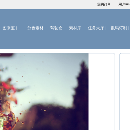
我的订单
用户中
图来宝
|
分色素材 |
驾驶仓 |
素材库 |
任务大厅 |
数码订制 |